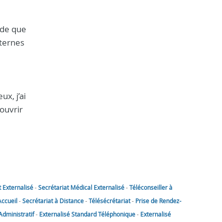
ude que
nternes
ux, j’ai
ouvrir
t Externalisé
-
Secrétariat Médical Externalisé
-
Téléconseiller à
ccueil
-
Secrétariat à Distance
-
Télésécrétariat
-
Prise de Rendez-
Administratif
-
Externalisé Standard Téléphonique
-
Externalisé