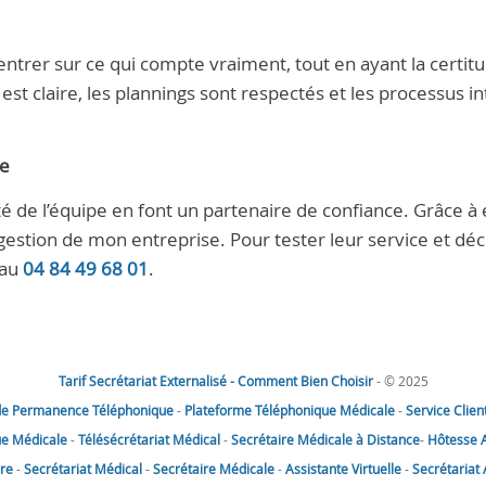
ntrer sur ce qui compte vraiment, tout en ayant la certit
est claire, les plannings sont respectés et les processus i
le
ité de l’équipe en font un partenaire de confiance. Grâce à e
 gestion de mon entreprise. Pour tester leur service et déc
 au
04 84 49 68 01
.
Tarif Secrétariat Externalisé - Comment Bien Choisir
- © 2025
de Permanence Téléphonique
-
Plateforme Téléphonique Médicale
-
Service Clien
e Médicale
-
Télésécrétariat Médical
-
Secrétaire Médicale à Distance
-
Hôtesse A
ire
-
Secrétariat Médical
-
Secrétaire Médicale
-
Assistante Virtuelle
-
Secrétariat 